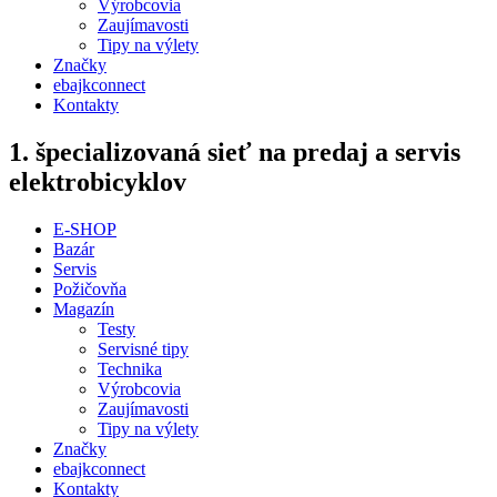
Výrobcovia
Zaujímavosti
Tipy na výlety
Značky
ebajkconnect
Kontakty
1. špecializovaná sieť na predaj a servis
elektrobicyklov
E-SHOP
Bazár
Servis
Požičovňa
Magazín
Testy
Servisné tipy
Technika
Výrobcovia
Zaujímavosti
Tipy na výlety
Značky
ebajkconnect
Kontakty