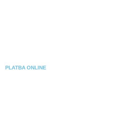
Spôsob platby
Spôsoby doručenia
Reklamačný poriadok
Výmena / vrátenie tovaru
Elektrobicykel na splátky
PLATBA ONLINE