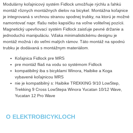
Modulárny koľajnicový systém Fidlock umožňuje rýchlu a ľahkú
montáž rôznych montážnych dielov na bicykel. Montážna koľajnice
je integrovaná s vrchnou stranou spodnej trubky, na ktorú je možné
namontovať napr. fľašu nebo kapsičku na voľne voliteľnej pozícii.
Magnetický upevňovací systém Fidlock zaisťuje pevné držanie a
jednoduchú manipuláciu. Vďaka minimalistickému designu je
montáž možná i do veľmi malých rámov. Táto montáž na spodnú
trubku je dodávaná s montážnym materiálom.
Koľajnica Fidlock pre MRS
pre montáž fliaš na vodu so systémom Fidlock
kompatibilný iba s bicyklami Winora, Haibike a Koga
vybavené koľajnicou MRS
nie je kompatibilný s: Haibike TREKKING 9/10 LowStep,
Trekking 9 Cross LowStepa Winora Yucatan 10/12 Wave,
Yucatan 12 Pro Wave
O ELEKTROBICYKLOCH
Čo je elektrobicykel?