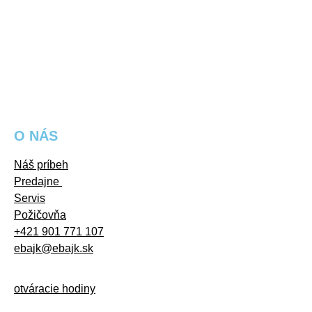
O NÁS
Náš príbeh
Predajne
Servis
Požičovňa
+421 901 771 107
ebajk@ebajk.sk
otváracie hodiny