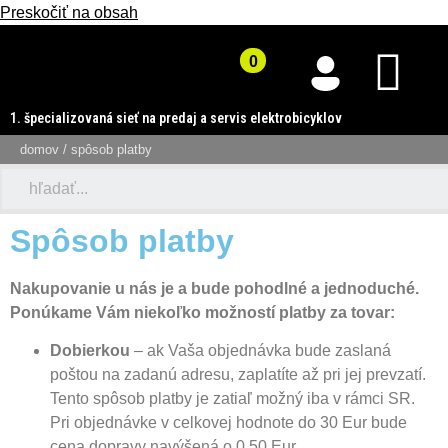
Preskočiť na obsah
1. špecializovaná sieť na predaj a servis elektrobicyklov
domov
/ spôsob platby
Spôsob platby
Nakupovanie u nás je a bude pohodlné a jednoduché.
Ponúkame Vám niekoľko možností platby za tovar:
Dobierkou
– ak Vaša objednávka bude zaslaná
poštou na zadanú adresu, zaplatíte až pri jej prevzatí.
Tento spôsob platby je zatiaľ možný iba v rámci SR.
Pri objednávke v celkovej hodnote do 30 Eur bude
cena dopravy navýšená o 0,50 Eur.