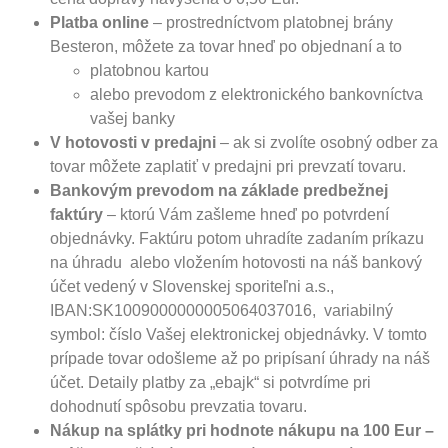
Platba online
– prostredníctvom platobnej brány
Besteron, môžete za tovar hneď po objednaní a to
platobnou kartou
alebo prevodom z elektronického bankovníctva
vašej banky
V hotovosti v predajni
– ak si zvolíte osobný odber za
tovar môžete zaplatiť v predajni pri prevzatí tovaru.
Bankovým prevodom
na základe predbežnej
faktúry
– ktorú Vám zašleme hneď po potvrdení
objednávky. Faktúru potom uhradíte zadaním príkazu
na úhradu alebo vložením hotovosti na náš bankový
účet vedený v Slovenskej sporiteľni a.s.,
IBAN:SK1009000000005064037016, variabilný
symbol: číslo Vašej elektronickej objednávky. V tomto
prípade tovar odošleme až po pripísaní úhrady na náš
účet. Detaily platby za „ebajk“ si potvrdíme pri
dohodnutí spôsobu prevzatia tovaru.
Nákup na splátky pri hodnote nákupu na 100 Eur –