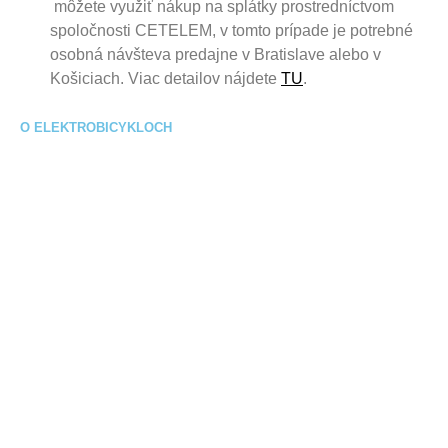
môžete využiť nákup na splátky prostredníctvom
spoločnosti CETELEM, v tomto prípade je potrebné
osobná návšteva predajne v Bratislave alebo v
Košiciach. Viac detailov nájdete
TU
.
O ELEKTROBICYKLOCH
Čo je elektrobicykel?
eBajk slovník
Starostlivosť o ebike
Časté otázky
Ako vybrať elektrobike?
Návody k elektrobicyklom na stiahnutie