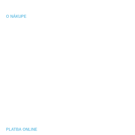
Sieť nabíjacích staníc
O NÁKUPE
Obchodné podmienky
Ochrana osobných údajov
Spôsob platby
Spôsoby doručenia
Reklamačný poriadok
Výmena / vrátenie tovaru
Elektrobicykel na splátky
PLATBA ONLINE