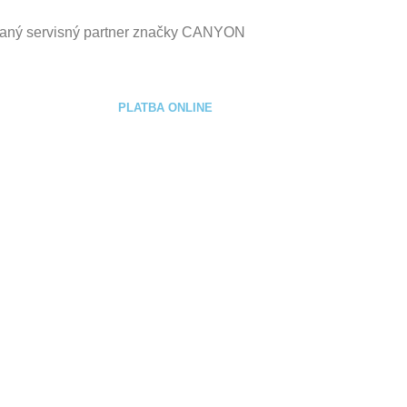
vaný servisný partner značky CANYON
PLATBA ONLINE
 podmienky
sobných
atby
oručenia
ý poriadok
rátenie