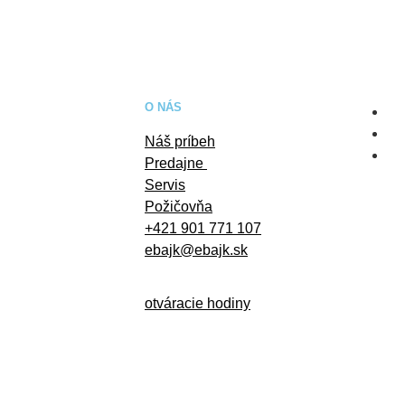
O NÁS
Náš príbeh
Predajne
Servis
Požičovňa
+421 901 771 107
ebajk@ebajk.sk
otváracie hodiny