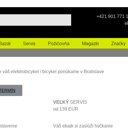
+421 901 771 1
e
Bazár
Servis
Požičovňa
Magazín
Značky
e váš elektrobicykel / bicykel ponúkame v Bratislave
TERMÍN
VEĽKÝ
SERVIS
od 139 EUR
astavenie
Váš ebajk si zaslúži hýčkanie