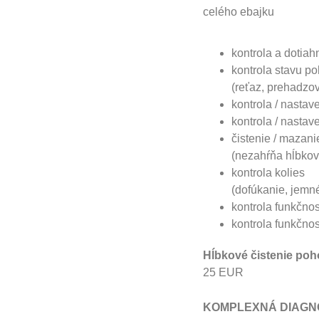
celého ebajku
kontrola a dotiah
kontrola stavu 
(reťaz, prehadzov
kontrola / nastav
kontrola / nastav
čistenie / mazani
(nezahŕňa hĺbkov
kontrola kolies
(dofúkanie, jemn
kontrola funkčnos
kontrola funkčnos
Hĺbkové čistenie po
25 EUR
KOMPLEXNÁ DIAGN