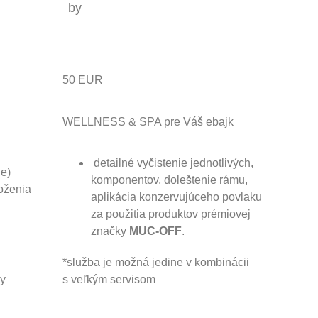
by
50 EUR
d
WELLNESS & SPA pre Váš ebajk
­ detailné vyčistenie jednotlivých,
ie)
komponentov, doleštenie rámu,
loženia
aplikácia konzervujúceho povlaku
za použitia produktov prémiovej
značky
MUC-OFF
.
*služba je možná jedine v kombinácii
by
s veľkým servisom