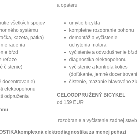
a opateru
nutie všetkých spojov
umytie bicykla
pohonného systému
kompletne rozobranie pohonu
ačka, kazeta, pätka)
demontáž a vyčistenie
enie radenia
uchytenia motora
enie bŕzd
vyčistenie a odvzdušnenie bŕz
e reťaze
diagnostika elektropohonu
é čistenie)
vyčistenie a kontrola kolies
(dofúkanie, jemné docentrovan
é docentrovanie)
čistenie, mazanie hlavového z
ti elektropohonu
CELOODPRUŽENÝ BICYKEL
ti odpruženia
od 159 EUR
honu
­ rozobranie a vyčistenie zadnej stav
OSTIKA
komplexná elektrodiagnostika za menej peňazí