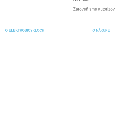
Zároveň sme autorizo
O ELEKTROBICYKLOCH
O NÁKUPE
Čo je elektrobicykel?
Obchodné
eBajk slovník
Ochrana o
údajov
Starostlivosť o ebike
Spôsob pl
Časté otázky
Spôsoby d
Ako vybrať elektrobike?
Reklamačn
Návody k elektrobicyklom na stiahnutie
Výmena / v
tovaru
Sieť nabíjacích staníc