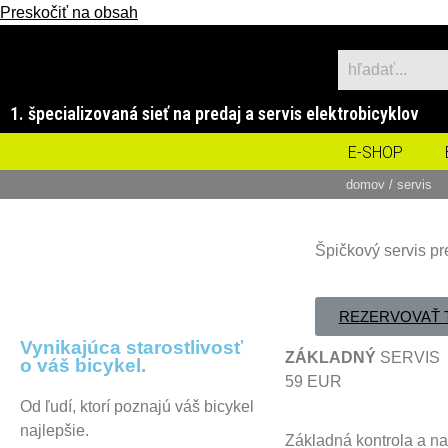
Preskočiť na obsah
1. špecializovaná sieť na predaj a servis elektrobicyklov
E-SHOP
domov
/ servis
Špičkový servis pr
REZERVOVAŤ 
Vynikajúca starostlivosť
ZÁKLADNÝ
SERVIS
o váš bicykel.
59 EUR
Od ľudí, ktorí poznajú váš bicykel
najlepšie.
Základná kontrola a n