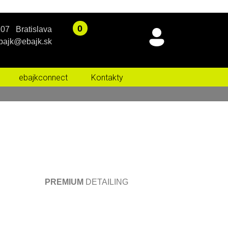
07 Bratislava
bajk@ebajk.sk
ebajkconnect
Kontakty
PREMIUM
DETAILING