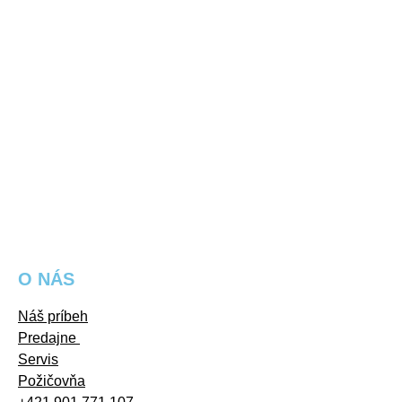
O NÁS
Náš príbeh
Predajne
Servis
Požičovňa