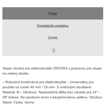
Popis
Kontaktujte predajcu
52495
Stojan vhodný pre elektrobicykle CRUSSIS s prípravou pre stojan
na zadnej stavbe.
– Robustná konštrukcia pre elektrobicykle – Univerzálny pre
použitie na rozteč 40 mm / 18 mm- S oceľovými skrutkami-
Materiál: Al – hliníkový- Nastaviteľná dĺžka bez náradia pre 24″ –
29″ kolesá- Na spodnom konci s bezpečnostnou pätkou- Výrobca:
Stand- Farba: čierna