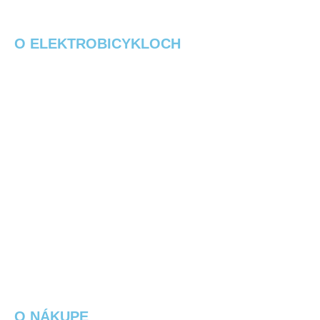
O ELEKTROBICYKLOCH
Čo je elektrobicykel?
eBajk slovník
Starostlivosť o ebike
Časté otázky
Ako vybrať elektrobike?
Návody k elektrobicyklom na stiahnutie
Sieť nabíjacích staníc
O NÁKUPE