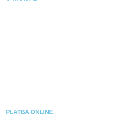
Obchodné podmienky
Ochrana osobných údajov
Spôsob platby
Spôsoby doručenia
Reklamačný poriadok
Výmena / vrátenie tovaru
Elektrobicykel na splátky
PLATBA ONLINE