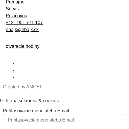
Predajne
Servis
Požičovňa
+421 901 771 107
ebajk@ebajk.sk
otváracie hodiny
Created by
AMCEF
Ochrana súkromia & cookies
Prihlasovacie meno alebo Email