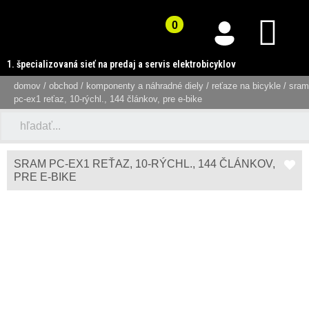
1. špecializovaná sieť na predaj a servis elektrobicyklov
domov
/
obchod
/
komponenty a náhradné diely
/
reťaze na bicykle
/ sram
pc-ex1 reťaz, 10-rýchl., 144 článkov, pre e-bike
SRAM PC-EX1 REŤAZ, 10-RÝCHL., 144 ČLÁNKOV,
PRE E-BIKE