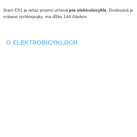
Sram EX1 je reťaz priamo určená
pre elektrobicykle
. Dodávaná je
vrátane rýchlospojky, má dĺžku 144 článkov.
O ELEKTROBICYKLOCH
Čo je elektrobicykel?
eBajk slovník
Starostlivosť o ebike
Časté otázky
Ako vybrať elektrobike?
Návody k elektrobicyklom na stiahnutie