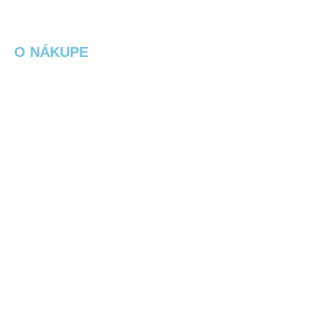
Sieť nabíjacích staníc
O NÁKUPE
Obchodné podmienky
Ochrana osobných údajov
Spôsob platby
Spôsoby doručenia
Reklamačný poriadok
Výmena / vrátenie tovaru
Elektrobicykel na splátky