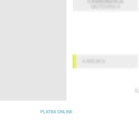
CANNONDALE
MOTERRA 4
4.499,90
€
1
PLATBA ONLINE
 podmienky