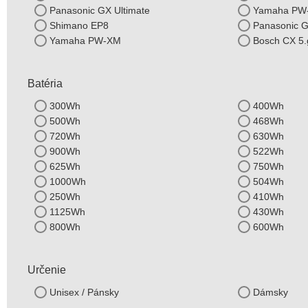
Panasonic GX Ultimate
Yamaha PW
Shimano EP8
Panasonic G
Yamaha PW-XM
Bosch CX 5
Batéria
300Wh
400Wh
500Wh
468Wh
720Wh
630Wh
900Wh
522Wh
625Wh
750Wh
1000Wh
504Wh
250Wh
410Wh
1125Wh
430Wh
800Wh
600Wh
Určenie
Unisex / Pánsky
Dámsky