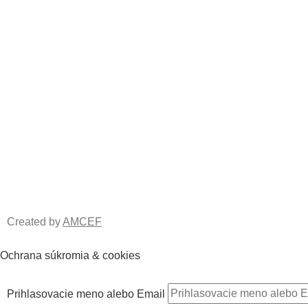
eBajk slovník
Ochrana o
údajov
Starostlivosť o ebike
Spôsob pl
Časté otázky
Spôsoby d
Ako vybrať elektrobike?
Reklamačn
Návody k elektrobicyklom na stiahnutie
Výmena / v
tovaru
Sieť nabíjacích staníc
Elektrobic
Created by
AMCEF
Ochrana súkromia & cookies
Prihlasovacie meno alebo Email