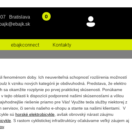
07 Bratislava
bajk@ebajk.sk
ebajkconnect
Kontakty
tali fenoménom doby. Ich neuveriteľná schopnosť rozšírenia možností
mpulz k vzniku nových kategórii je obdivuhodná. Predstava, že elektro
ých sa okamžite rozplynie po prvej praktickej skúsenosti. Ponúkame
 v tejto oblasti k dispozícii podporené našimi skúsenosťami a vôlou
vhodnejšie riešenie priamo pre Vás! Využite teda služby niektorej z
h servisov, či servis našeho e-shopu a stante sa našimi klientami. V
icykle sú
horské elektrobicykle
, avšak obrovský nárast záujmu
icykle
. S rastom cyklistickej infraštruktúry očakávame veľký záujem aj
lov
.