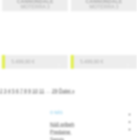
CANNONDALE
CANNONDALE
MOTERRA 3
MOTERRA 3
5.499,90
€
5.499,90
€
2
3
4
5
6
7
8
9
10
11
…
29
Ďalej »
O NÁS
Náš príbeh
Predajne
Servis