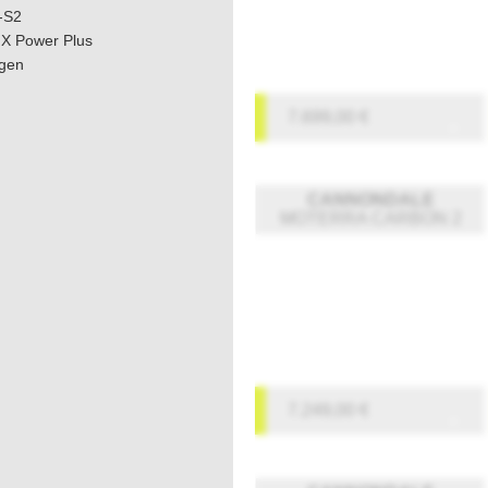
-S2
X Power Plus
.gen
7.699,00
€
CANNONDALE
MOTERRA CARBON 2
7.249,00
€