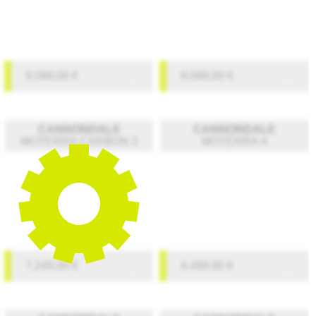
9.099,00
€
9.099,00
€
CANNONDALE
CANNONDALE
MOTERRA CARBON 2
MOTERRA 4
7.249,00
€
4.499,90
€