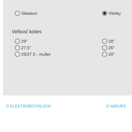
Skladom
Všetky
Veľkosť kolies
29"
28"
27,5"
26"
29/27.5 - mullet
20"
O ELEKTROBICYKLOCH
O NÁKUPE
Čo je elektrobicykel?
Obchodné