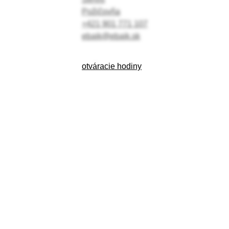
Požičovňa
+421 901 771 107
ebajk@ebajk.sk
otváracie hodiny