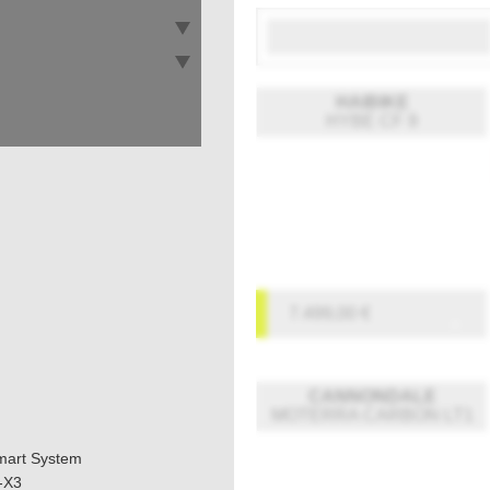
HAIBIKE
HYBE CF 9
7.499,00
€
CANNONDALE
MOTERRA CARBON LT1
mart System
-X3