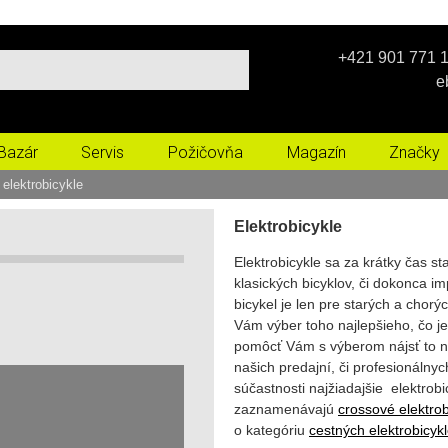
+421 901 771 1
e
Bazár
Servis
Požičovňa
Magazín
Značky
 elektrobicykle
Elektrobicykle
Elektrobicykle sa za krátky čas s
klasických bicyklov, či dokonca i
bicykel je len pre starých a chor
Vám výber toho najlepšieho, čo je
pomôcť Vám s výberom nájsť to naj
našich predajní, či profesionálnyc
súčastnosti najžiadajšie elektrob
zaznamenávajú
crossové elektrob
o kategóriu
cestných elektrobicyk