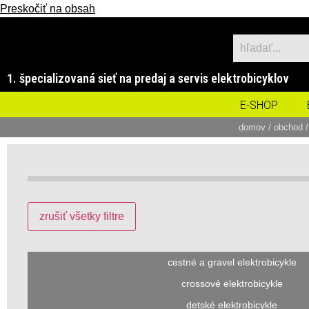
Preskočiť na obsah
1. špecializovaná sieť na predaj a servis elektrobicyklov
E-SHOP
domov
/
obchod
/
zrušiť všetky filtre
cestné a gravel elektrobicykle
crossové elektrobicykle
detské elektrobicykle