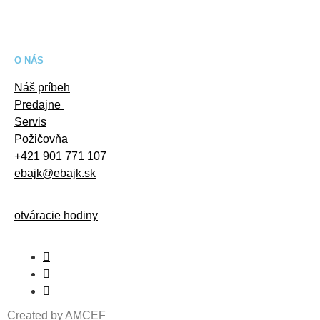
O NÁS
Náš príbeh
Predajne
Servis
Požičovňa
+421 901 771 107
ebajk@ebajk.sk
otváracie hodiny
Created by
AMCEF