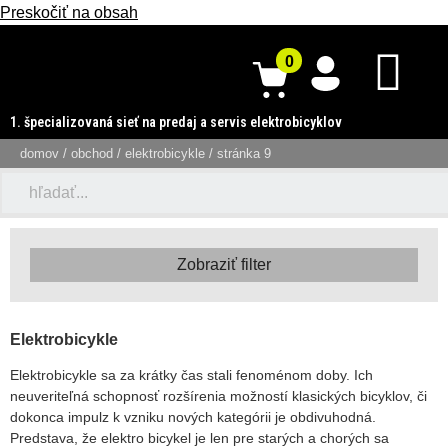
Preskočiť na obsah
1. špecializovaná sieť na predaj a servis elektrobicyklov
domov
/
obchod
/
elektrobicykle
/ stránka 9
Zobraziť filter
Elektrobicykle
Elektrobicykle sa za krátky čas stali fenoménom doby. Ich
neuveriteľná schopnosť rozšírenia možností klasických bicyklov, či
dokonca impulz k vzniku nových kategórii je obdivuhodná.
Predstava, že elektro bicykel je len pre starých a chorých sa