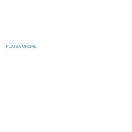
Reklamačný poriadok
Výmena / vrátenie tovaru
Elektrobicykel na splátky
PLATBA ONLINE