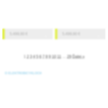
5.499,90
€
5.499,90
€
1
2
3
4
5
6
7
8
9
10
11
…
29
Ďalej »
O ELEKTROBICYKLOCH
Čo je elektrobicykel?
eBajk slovník
Starostlivosť o ebike