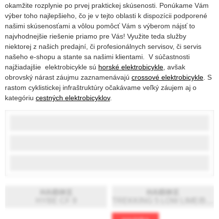
okamžite rozplynie po prvej praktickej skúsenosti. Ponúkame Vám
výber toho najlepšieho, čo je v tejto oblasti k dispozícii podporené
našimi skúsenosťami a vôlou pomôcť Vám s výberom nájsť to
najvhodnejšie riešenie priamo pre Vás! Využite teda služby
niektorej z našich predajní, či profesionálnych servisov, či servis
našeho e-shopu a stante sa našimi klientami. V súčastnosti
najžiadajšie elektrobicykle sú
horské elektrobicykle
, avšak
obrovský nárast záujmu zaznamenávajú
crossové elektrobicykle
. S
rastom cyklistickej infraštruktúry očakávame veľký záujem aj o
kategóriu
cestných elektrobicyklov
.
HAIBIKE
HAIBIKE
HYBE CF 9
TREKKING 5 LOW LIME/BLACK