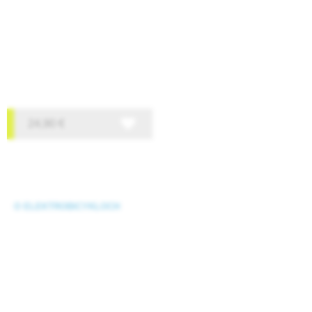
24,90
€
O ELEKTROBICYKLOCH
Čo je elektrobicykel?
eBajk slovník
Starostlivosť o ebike