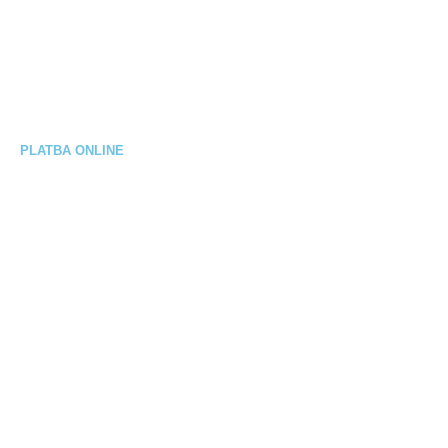
Reklamačný poriadok
Výmena / vrátenie tovaru
Elektrobicykel na splátky
PLATBA ONLINE