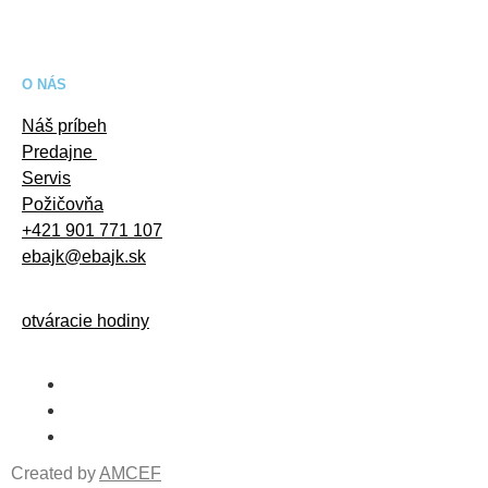
O NÁS
Náš príbeh
Predajne
Servis
Požičovňa
+421 901 771 107
ebajk@ebajk.sk
otváracie hodiny
Created by
AMCEF