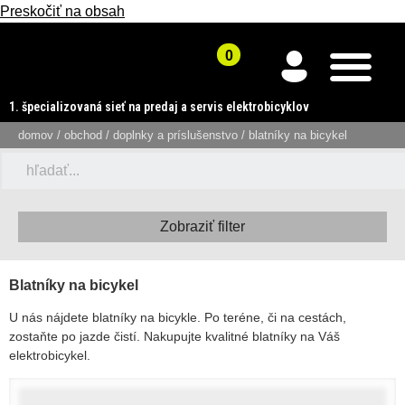
Preskočiť na obsah
1. špecializovaná sieť na predaj a servis elektrobicyklov
domov
/
obchod
/
doplnky a príslušenstvo
/ blatníky na bicykel
Zobraziť filter
Blatníky na bicykel
U nás nájdete blatníky na bicykle. Po teréne, či na cestách,
zostaňte po jazde čistí. Nakupujte kvalitné blatníky na Váš
elektrobicykel.