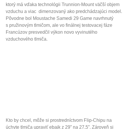
ktorý má vďaka technológii Trunnion-Mount väčší objem
vzduchu a viac dimenzovaný ako predchádzajúci model.
Pôvodne bol Moustache Samedi 29 Game navrhnutý
s pružinovým tlmičom, ale vo finálnej testovacej fáze
Francúzov presvedčil výkon novo vyvinutého
vzduchového tlmiča.
Kto by chcel, môže si prostredníctvom Flip-Chipu na
úchyte tlmiča upraviť ebajk z 29” na 27,5”. Zároveň si