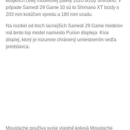
ebajkoch celej modelovej palety 2020 brzdy Shimano. V
prípade Samedi 29 Game 10 sú to Shimano XT brzdy s
203 mm kotúčom vpredu a 180 mm vzadu.
Na rozdiel od troch lacnejších Samedi 29 Game modelov
má tento top model namiesto Purion displeja Kiox
displej, ktorý je rozumne chránený umiestnením vedľa
predstavca.
Moustache používa svoje vlastné kolesá Moustache