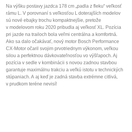
Na výšku postavy jazdca 178 cm „padla z fleku“ veľkosť
rámu L. V porovnaní s veľkosťou L doterajších modelov
sú nové ebajky trochu kompaktnejšie, pretože
v modelovom roku 2020 pribudla aj veľkosť XL. Pozícia
pri jazde na trailoch bola veľmi centrálna a komfortná.
Ako sa dalo očakávať, nový motor Bosch Performance
CX-Motor očaril svojim prvotriednym výkonom, veľkou
silou a perfektnou dávkovateľnosťou vo výšľapoch. Aj
pozícia v sedle v kombinácii s novou zadnou stavbou
garantuje maximálnu trakciu a veľkú istotu v technických
stúpaniach. A aj keď je zadná stavba extrémne citlivá,
v prudkom teréne nevisí!