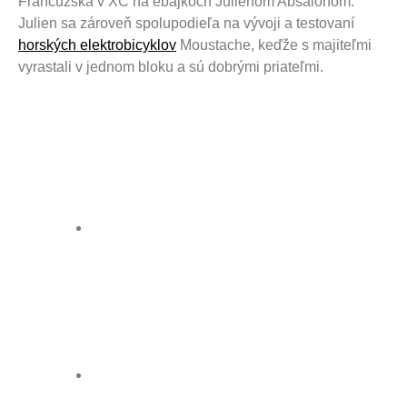
Francúzska v XC na ebajkoch
Julienom Absalonom
.
Julien sa zároveň spolupodieľa na vývoji a testovaní
horských elektrobicyklov
Moustache, keďže s majiteľmi
vyrastali v jednom bloku a sú dobrými priateľmi.