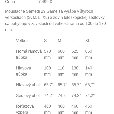
Cena
7.499 €
Moustache Samedi 29 Game sa vyrába v štyroch
veľkostiach (S, M, L, XL) a zdvih teleskopickej sedlovky
sa pohybuje v závislosti od veľkosti rámu od 100 do 170
mm.
Veľkosť
S
M
L
XL
Horná rámová
570
600
625
650
trúbka
mm
mm
mm
mm
Hlavová
100
110
130
140
trúbka
mm
mm
mm
mm
Hlavový uhol
65,7°
65,7°
65,7°
65,7°
Sedlový uhol
74,2°
74,2°
74,2°
74,2°
Reťazová
460
460
460
460
vzpera
mm
mm
mm
mm