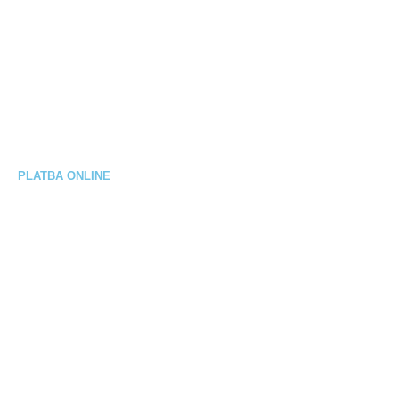
Spôsoby doručenia
Reklamačný poriadok
Výmena / vrátenie tovaru
Elektrobicykel na splátky
PLATBA ONLINE