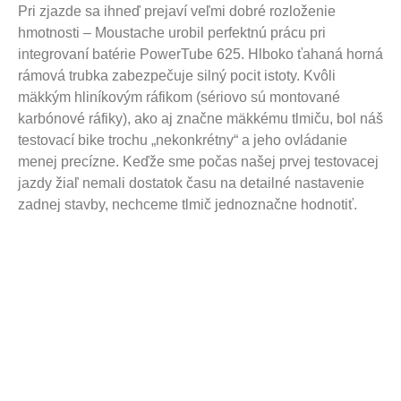
Pri zjazde sa ihneď prejaví veľmi dobré rozloženie
hmotnosti – Moustache urobil perfektnú prácu pri
integrovaní batérie PowerTube 625. Hlboko ťahaná horná
rámová trubka zabezpečuje silný pocit istoty. Kvôli
mäkkým hliníkovým ráfikom (sériovo sú montované
karbónové ráfiky), ako aj značne mäkkému tlmiču, bol náš
testovací bike trochu „nekonkrétny“ a jeho ovládanie
menej precízne. Keďže sme počas našej prvej testovacej
jazdy žiaľ nemali dostatok času na detailné nastavenie
zadnej stavby, nechceme tlmič jednoznačne hodnotiť.