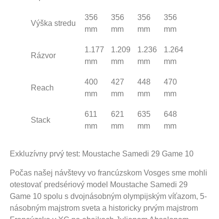
356
356
356
356
Výška stredu
mm
mm
mm
mm
1.177
1.209
1.236
1.264
Rázvor
mm
mm
mm
mm
400
427
448
470
Reach
mm
mm
mm
mm
611
621
635
648
Stack
mm
mm
mm
mm
Exkluzívny prvý test: Moustache Samedi 29 Game 10
Počas našej návštevy vo francúzskom Vosges sme mohli
otestovať predsériový model Moustache Samedi 29
Game 10 spolu s dvojnásobným olympijským víťazom, 5-
násobným majstrom sveta a historicky prvým majstrom