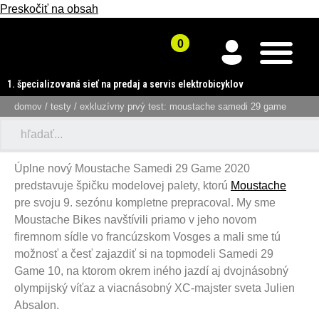
Preskočiť na obsah
1. špecializovaná sieť na predaj a servis elektrobicyklov
domov
/
testy
/ exkluzívny prvý test: moustache samedi 29 game
Úplne nový Moustache Samedi 29 Game 2020
predstavuje špičku modelovej palety, ktorú
Moustache
pre svoju 9. sezónu kompletne prepracoval. My sme
Moustache Bikes navštívili priamo v jeho novom
firemnom sídle vo francúzskom Vosges a mali sme tú
možnosť a česť zajazdiť si na topmodeli Samedi 29
Game 10, na ktorom okrem iného jazdí aj dvojnásobný
olympijský víťaz a viacnásobný XC-majster sveta Julien
Absalon.