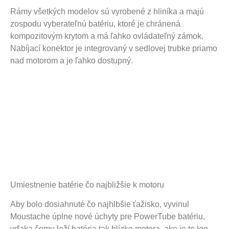
Rámy všetkých modelov sú vyrobené z hliníka a majú
zospodu vyberateľnú batériu, ktoré je chránená
kompozitovým krytom a má ľahko ovládateľný zámok.
Nabíjací konektor je integrovaný v sedlovej trubke priamo
nad motorom a je ľahko dostupný.
Umiestnenie batérie čo najbližšie k motoru
Aby bolo dosiahnuté čo najhlbšie ťažisko, vyvinul
Moustache úplne nové úchyty pre PowerTube batériu,
vďaka čomu leží batéria tak blízko motora, ako je to len