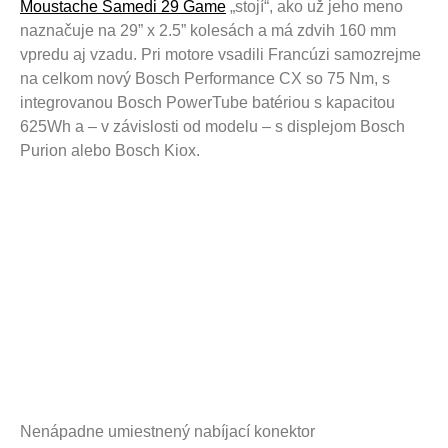
Moustache Samedi 29 Game
„stojí“, ako už jeho meno
naznačuje na 29” x 2.5” kolesách a má zdvih 160 mm
vpredu aj vzadu. Pri motore vsadili Francúzi samozrejme
na celkom nový Bosch Performance CX so 75 Nm, s
integrovanou Bosch PowerTube batériou s kapacitou
625Wh a – v závislosti od modelu – s displejom Bosch
Purion alebo Bosch Kiox.
Nenápadne umiestnený nabíjací konektor