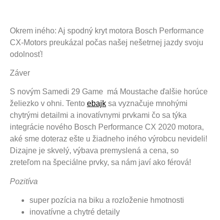
Okrem iného: Aj spodný kryt motora Bosch Performance
CX-Motors preukázal počas našej nešetrnej jazdy svoju
odolnosť!
Záver
S novým Samedi 29 Game má Moustache ďalšie horúce
želiezko v ohni. Tento
ebajk
sa vyznačuje mnohými
chytrými detailmi a inovatívnymi prvkami čo sa týka
integrácie nového Bosch Performance CX 2020 motora,
aké sme doteraz ešte u žiadneho iného výrobcu nevideli!
Dizajne je skvelý, výbava premyslená a cena, so
zreteľom na špeciálne prvky, sa nám javí ako férová!
Pozitíva
super pozícia na biku a rozloženie hmotnosti
inovatívne a chytré detaily