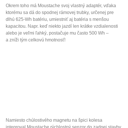
Okrem toho má Moustache svoj vlastný adaptér, vďaka
ktorému sa dá do spodnej rámovej trubky, určenej pre
dlhú 625-Wh batériu, umiestniť aj batéria s menšou
kapacitou. Napr. keď niekto jazdí len krátke vzdialenosti
alebo je veľmi ľahký, postačuje mu často 500 Wh –
a zníži tým celkovú hmotnosť!
Namiesto chúlostivého magnetu na špici kolesa
integroval Moustache rýchlostný senzor do zadnej stavby