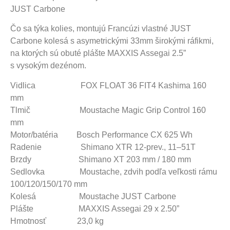
JUST Carbone
Čo sa týka kolies, montujú Francúzi vlastné JUST
Carbone kolesá s asymetrickými 33mm širokými ráfikmi,
na ktorých sú obuté plášte MAXXIS Assegai 2.5”
s vysokým dezénom.
Vidlica
FOX FLOAT 36 FIT4 Kashima 160
mm
Tlmič
Moustache Magic Grip Control 160
mm
Motor/batéria
Bosch Performance CX 625 Wh
Radenie
Shimano XTR 12-prev., 11–51T
Brzdy
Shimano XT 203 mm / 180 mm
Sedlovka
Moustache, zdvih podľa veľkosti rámu
100/120/150/170 mm
Kolesá
Moustache JUST Carbone
Plášte
MAXXIS Assegai 29 x 2.50”
Hmotnosť
23,0 kg