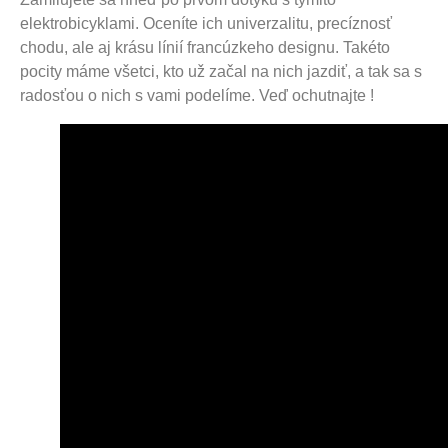
elektrobicyklami. Oceníte ich univerzalitu, precíznosť
chodu, ale aj krásu línií francúzkeho designu. Takéto
pocity máme všetci, kto už začal na nich jazdiť, a tak sa s
radosťou o nich s vami podelíme. Veď ochutnajte !