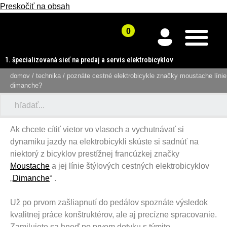
Preskočiť na obsah
1. špecializovaná sieť na predaj a servis elektrobicyklov
domov
/
technika
/ poznáte cestné elektrobicykle značky moustache línie
dimanche?
Ak chcete cítiť vietor vo vlasoch a vychutnávať si
dynamiku jazdy na elektrobicykli skúste si sadnúť na
niektorý z bicyklov prestížnej francúzkej značky
Moustache
a jej línie štýlových cestných elektrobicyklov
„
Dimanche
“ .
Už po prvom zašliapnutí do pedálov spoznáte výsledok
kvalitnej práce konštruktérov, ale aj precízne spracovanie.
Zamilujete sa hneď po prvom dotyku s týmito