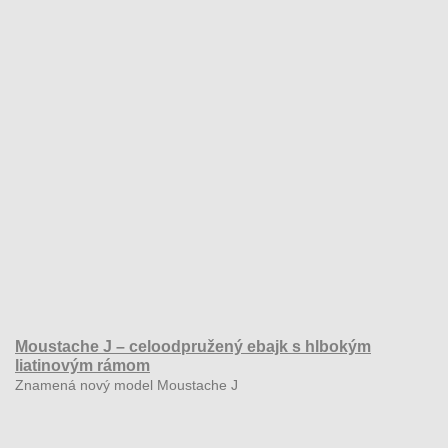
Moustache J – celoodpružený ebajk s hlbokým
liatinovým rámom
Znamená nový model Moustache J