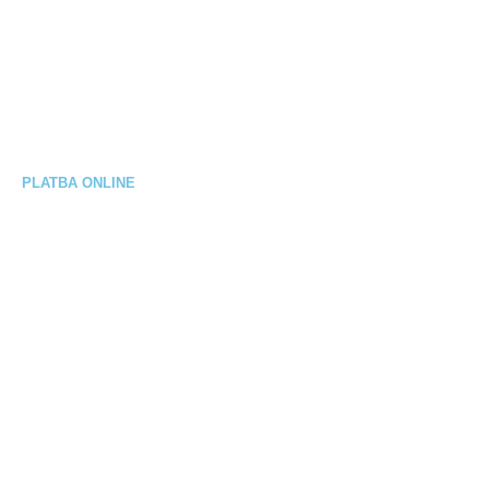
Reklamačný poriadok
Výmena / vrátenie tovaru
Elektrobicykel na splátky
PLATBA ONLINE