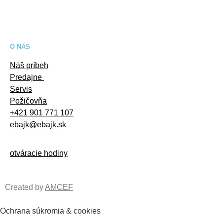
O NÁS
Náš príbeh
Predajne
Servis
Požičovňa
+421 901 771 107
ebajk@ebajk.sk
otváracie hodiny
Created by
AMCEF
Ochrana súkromia & cookies