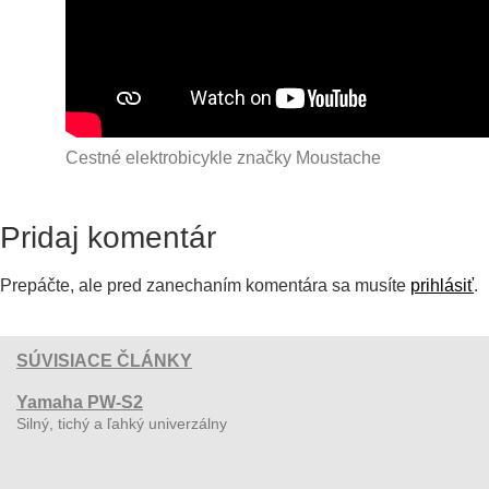
Cestné elektrobicykle značky Moustache
Pridaj komentár
Prepáčte, ale pred zanechaním komentára sa musíte
prihlásiť
.
SÚVISIACE ČLÁNKY
Yamaha PW-S2
Silný, tichý a ľahký univerzálny