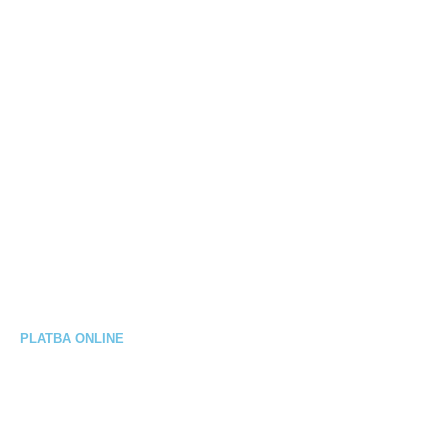
Obchodné podmienky
Ochrana osobných údajov
Spôsob platby
Spôsoby doručenia
Reklamačný poriadok
Výmena / vrátenie tovaru
Elektrobicykel na splátky
PLATBA ONLINE