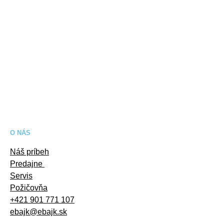
O NÁS
Náš príbeh
Predajne
Servis
Požičovňa
+421 901 771 107
ebajk@ebajk.sk