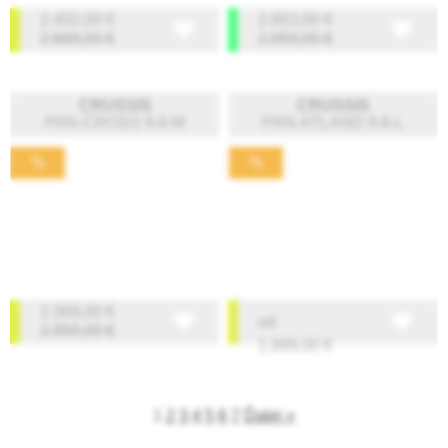
2.402,00
€
2.663,00
€
2.669,00
€
2.959,00
€
CRUSSIS
CRUSSIS
PAN-CROSS 9.8-M
PAN-ATLAND 9.8-L
%
%
2.369,00
€
od
2.959,00
€
1.999,00
€
1
2
3
4
5
6
7
Ďalej »