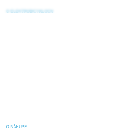
O ELEKTROBICYKLOCH
Čo je elektrobicykel?
eBajk slovník
Starostlivosť o ebike
Časté otázky
Ako vybrať elektrobike?
Návody k elektrobicyklom na stiahnutie
Sieť nabíjacích staníc
O NÁKUPE