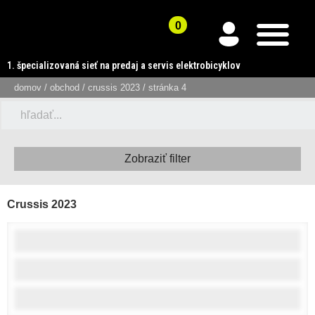
Preskočiť
na
obsah
1. špecializovaná sieť na predaj a servis elektrobicyklov
domov
/
obchod
/
crussis 2023
/ stránka 4
Zobraziť filter
Crussis 2023