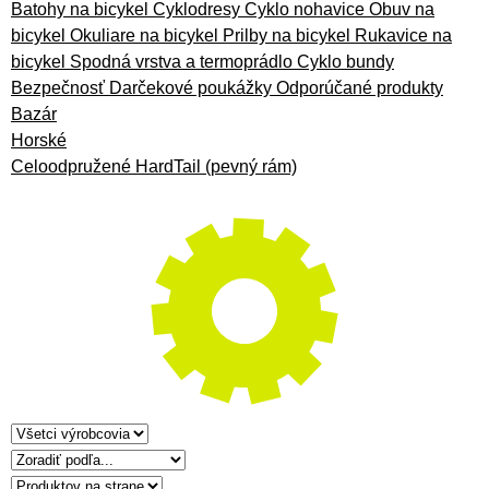
Batohy na bicykel
Cyklodresy
Cyklo nohavice
Obuv na
bicykel
Okuliare na bicykel
Prilby na bicykel
Rukavice na
bicykel
Spodná vrstva a termoprádlo
Cyklo bundy
Bezpečnosť
Darčekové poukážky
Odporúčané produkty
Bazár
Horské
Celoodpružené
HardTail (pevný rám)