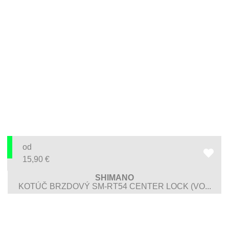
od
15,90
€
SHIMANO
KOTÚČ BRZDOVÝ SM-RT54 CENTER LOCK (VO...