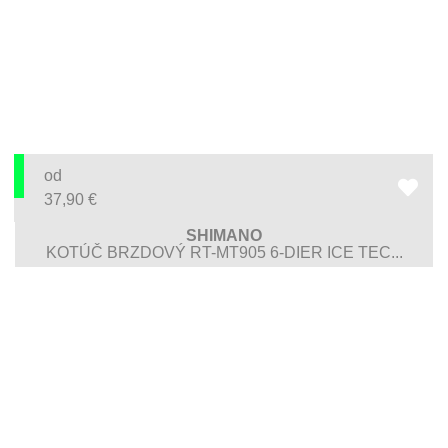
od
37,90
€
SHIMANO
KOTÚČ BRZDOVÝ RT-MT905 6-DIER ICE TEC...