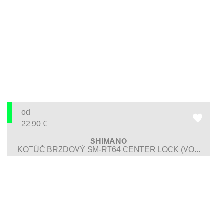
od
22,90
€
SHIMANO
KOTÚČ BRZDOVÝ SM-RT64 CENTER LOCK (VO...