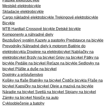
Fatbike elektrobicykle
Mestské elektrobicykle
Skladacie elektrobicykle
Cargo nákladné elektrobicykle
Trekingové elektrobicykle
Bicykle
MTB Hardtail
Crossové bicykle
Detské bicykle
Komponenty a náhradné diely
Bezdušový systém
Kazety a pastorky
Predstavce na bicykle
Prevodníky
Náhradné diely k motorom
Batérie do
elektrobicykla
Displeje na elektrobicykel
Nabíjačky na
elektrobicykel
Brzdy na bicykel
Gripy na bicykel
Pätky na
bicykle
Pedále na bicykel
Reťaze na bicykle
Sedlovky na
bicykel
Plášte a duše na bicykel
Doplnky a príslušenstvo
Košiky na fľaše
Blatníky na bicykel
Čističe bicykla
Fľaše na
bicykel
Kapsičky na bicykel
Oleje a mazivá na bicykle
Náradie na bicykel
Svetlá na bicykel
Stojany na bicykel
Zámky na bicykel
Nosiče na auto
Cyklooblečenie a batohy