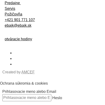
Predajne
Servis
Požičovňa
+421 901 771 107
ebajk@ebajk.sk
otváracie hodiny
Created by
AMCEF
Ochrana súkromia & cookies
Prihlasovacie meno alebo Email
Heslo