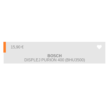
15,90
€
BOSCH
DISPLEJ PURION 400 (BHU3500)