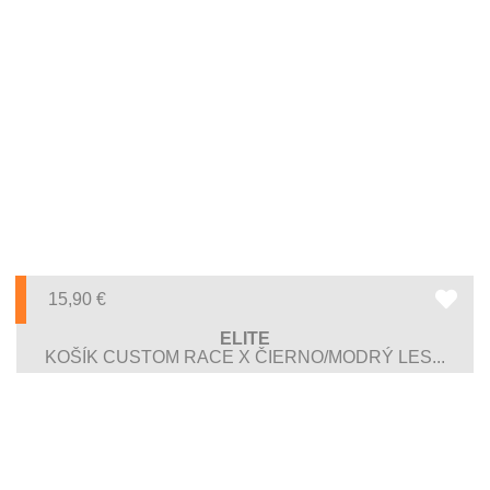
15,90
€
ELITE
KOŠÍK CUSTOM RACE X ČIERNO/MODRÝ LES...