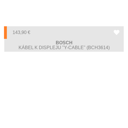
143,90
€
BOSCH
KÁBEL K DISPLEJU "Y-CABLE" (BCH3614)