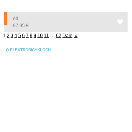
od
97,95
€
1
2
3
4
5
6
7
8
9
10
11
…
62
Ďalej »
O ELEKTROBICYKLOCH
Čo je elektrobicykel?
eBajk slovník
Starostlivosť o ebike
Časté otázky
Ako vybrať elektrobike?