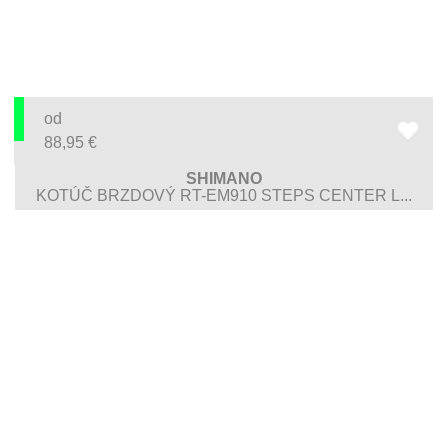
od
88,95
€
SHIMANO
KOTÚČ BRZDOVÝ RT-EM910 STEPS CENTER L...