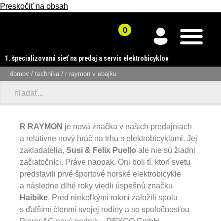
Preskočiť na obsah
1. špecializovaná sieť na predaj a servis elektrobicyklov
domov
/
technika
/ r raymon v ebajku
R RAYMON
je nová značka v našich predajniach
a relatívne nový hráč na trhu s elektrobicyklami. Jej
zakladatelia,
Susi & Felix Puello
ale nie sú žiadni
začiatočníci. Práve naopak. Oni boli tí, ktorí svetu
predstavili prvé športové horské elektrobicykle
a následne dlhé roky viedli úspešnú značku
Haibike
. Pred niekoľkými rokmi založili spolu
s ďalšími členmi svojej rodiny a so spoločnosťou