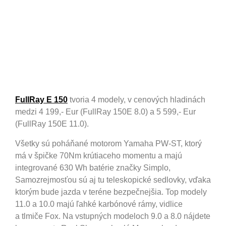
FullRay E 150
tvoria 4 modely, v cenových hladinách
medzi 4 199,- Eur (FullRay 150E 8.0) a 5 599,- Eur
(FullRay 150E 11.0).
Všetky sú poháňané motorom Yamaha PW-ST, ktorý
má v špičke 70Nm krútiaceho momentu a majú
integrované 630 Wh batérie značky Simplo,
Samozrejmosťou sú aj tu teleskopické sedlovky, vďaka
ktorým bude jazda v teréne bezpečnejšia. Top modely
11.0 a 10.0 majú ľahké karbónové rámy, vidlice
a tlmiče Fox. Na vstupných modeloch 9.0 a 8.0 nájdete