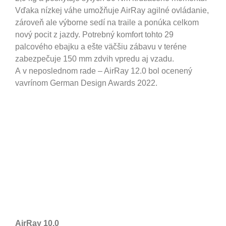
Vďaka nízkej váhe umožňuje AirRay agilné ovládanie,
zároveň ale výborne sedí na traile a ponúka celkom
nový pocit z jazdy. Potrebný komfort tohto 29
palcového ebajku a ešte väčšiu zábavu v teréne
zabezpečuje 150 mm zdvih vpredu aj vzadu.
A v neposlednom rade – AirRay 12.0 bol ocenený
vavrínom German Design Awards 2022.
AirRay 10.0