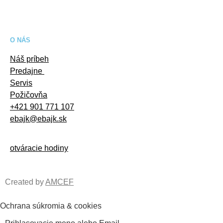
O NÁS
Náš príbeh
Predajne
Servis
Požičovňa
+421 901 771 107
ebajk@ebajk.sk
otváracie hodiny
Created by
AMCEF
Ochrana súkromia & cookies