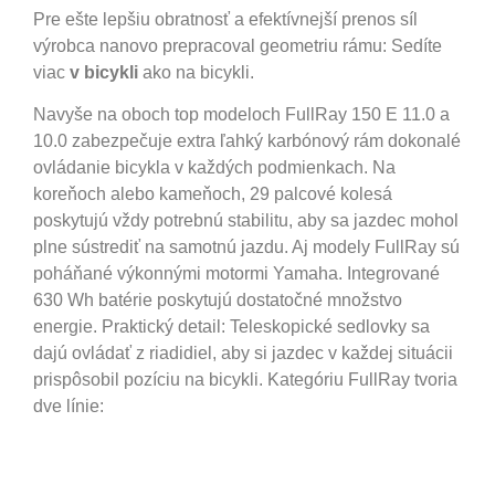
Pre ešte lepšiu obratnosť a efektívnejší prenos síl
výrobca nanovo prepracoval geometriu rámu: Sedíte
viac
v bicykli
ako na bicykli.
Navyše na oboch top modeloch FullRay 150 E 11.0 a
10.0 zabezpečuje extra ľahký karbónový rám dokonalé
ovládanie bicykla v každých podmienkach. Na
koreňoch alebo kameňoch, 29 palcové kolesá
poskytujú vždy potrebnú stabilitu, aby sa jazdec mohol
plne sústrediť na samotnú jazdu. Aj modely FullRay sú
poháňané výkonnými motormi Yamaha. Integrované
630 Wh batérie poskytujú dostatočné množstvo
energie. Praktický detail: Teleskopické sedlovky sa
dajú ovládať z riadidiel, aby si jazdec v každej situácii
prispôsobil pozíciu na bicykli. Kategóriu FullRay tvoria
dve línie: