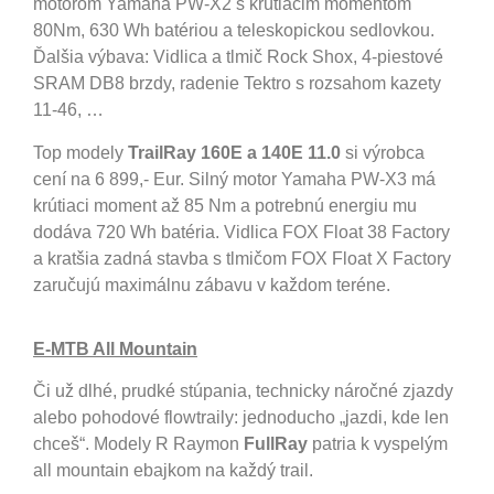
motorom Yamaha PW-X2 s krútiacim momentom
80Nm, 630 Wh batériou a teleskopickou sedlovkou.
Ďalšia výbava: Vidlica a tlmič Rock Shox, 4-piestové
SRAM DB8 brzdy, radenie Tektro s rozsahom kazety
11-46, …
Top modely
TrailRay 160E a 140E 11.0
si výrobca
cení na 6 899,- Eur. Silný motor Yamaha PW-X3 má
krútiaci moment až 85 Nm a potrebnú energiu mu
dodáva 720 Wh batéria. Vidlica FOX Float 38 Factory
a kratšia zadná stavba s tlmičom FOX Float X Factory
zaručujú maximálnu zábavu v každom teréne.
E-MTB All Mountain
Či už dlhé, prudké stúpania, technicky náročné zjazdy
alebo pohodové flowtraily: jednoducho „jazdi, kde len
chceš“. Modely R Raymon
FullRay
patria k vyspelým
all mountain ebajkom na každý trail.