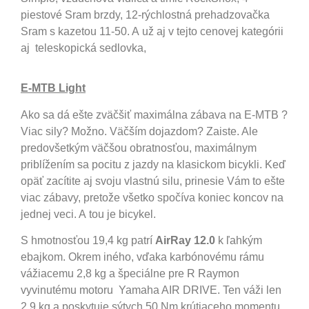
piestové Sram brzdy, 12-rýchlostná prehadzovačka
Sram s kazetou 11-50. A už aj v tejto cenovej kategórii
aj teleskopická sedlovka,
E-MTB Light
Ako sa dá ešte zväčšiť maximálna zábava na E-MTB ?
Viac sily? Možno. Väčším dojazdom? Zaiste. Ale
predovšetkým väčšou obratnosťou, maximálnym
priblížením sa pocitu z jazdy na klasickom bicykli. Keď
opäť zacítite aj svoju vlastnú silu, prinesie Vám to ešte
viac zábavy, pretože všetko spočíva koniec koncov na
jednej veci. A tou je bicykel.
S hmotnosťou 19,4 kg patrí
AirRay 12.0
k ľahkým
ebajkom. Okrem iného, vďaka karbónovému rámu
vážiacemu 2,8 kg a špeciálne pre R Raymon
vyvinutému motoru Yamaha AIR DRIVE. Ten váži len
2,9 kg a poskytuje sýtych 50 Nm krútiaceho momentu.