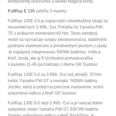
komponenty RockShox a skvelé Magura brzdy.
FullRay E 130
zahŕňa 3 modely:
FullRay 130E 4.0 je najlacnejší celoodružený ebajk za
neuveriteľných 3 499,- Eur. Poháňa ho Yamaha PW-
TE s krútiacim momentom 60 Nm. Tento stredový
motor sa vyznačuje svojou všestrannosťou, stabilnými
jazdnými vlastnosťami a prvotriednym pocitom z jazdy.
Je napájaný integrovanou 500Wh batériou. Vidlica,
tlmič, brzdy, ale aj 9 rýchlostná prehadzovačka
s kazetou 11-46 pochádzajú z dielne SR Suntour.
FullRay 130E 5.0 za 3 699,- Eur má silnejší, 70 Nm
motor Yamaha PW-ST a rovnakú 500Wh batériu.
Jazdec, ktorý si potrpí na precízne nastavenie, ocení
vzduchovú vidlicu a tlmič SR Suntour.
FullRay 130E 6.0 stojí 3 999,- Eur a je naozaj dobre
vybavený: motor Yamaha PW-ST, 630 Wh batéria
Simplo, vzduchová vidlica a tlmič RockShox, 4-