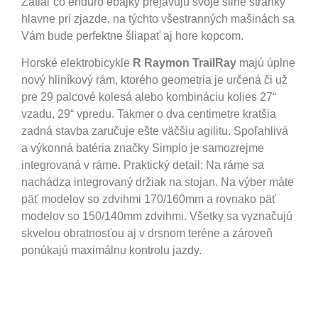
Zatiaľ čo enduro ebajky prejavujú svoje silné stránky
hlavne pri zjazde, na týchto všestranných mašinách sa
Vám bude perfektne šliapať aj hore kopcom.
Horské elektrobicykle
R Raymon TrailRay
majú úplne
nový hliníkový rám, ktorého geometria je určená či už
pre 29 palcové kolesá alebo kombináciu kolies 27“
vzadu, 29“ vpredu. Takmer o dva centimetre kratšia
zadná stavba zaručuje ešte väčšiu agilitu. Spoľahlivá
a výkonná batéria značky Simplo je samozrejme
integrovaná v ráme. Praktický detail: Na ráme sa
nachádza integrovaný držiak na stojan. Na výber máte
päť modelov so zdvihmi 170/160mm a rovnako päť
modelov so 150/140mm zdvihmi. Všetky sa vyznačujú
skvelou obratnosťou aj v drsnom teréne a zároveň
ponúkajú maximálnu kontrolu jazdy.