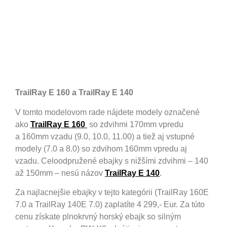
TrailRay E 160 a
TrailRay E 140
V tomto modelovom rade nájdete modely označené
ako
TrailRay E 160
so zdvihmi 170mm vpredu
a 160mm vzadu (9.0, 10.0, 11.00) a tiež aj vstupné
modely (7.0 a 8.0) so zdvihom 160mm vpredu aj
vzadu. Celoodpružené ebajky s nižšími zdvihmi – 140
až 150mm – nesú názov
TrailRay E 140
.
Za najlacnejšie ebajky v tejto kategórii (TrailRay 160E
7.0 a TrailRay 140E 7.0) zaplatíte 4 299,- Eur. Za túto
cenu získate plnokrvný horský ebajk so silným