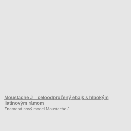
Moustache J – celoodpružený ebajk s hlbokým
liatinovým rámom
Znamená nový model Moustache J