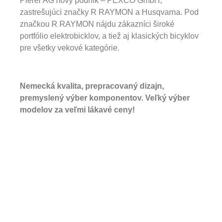
Pierer AG nový podnik – PEXCO GmbH,
zastrešujúci značky R RAYMON a Husqvarna. Pod
značkou R RAYMON nájdu zákazníci široké
portfólio elektrobicklov, a tiež aj klasických bicyklov
pre všetky vekové kategórie.
Nemecká kvalita, prepracovaný dizajn,
premyslený výber komponentov. Veľký výber
modelov za veľmi lákavé ceny!