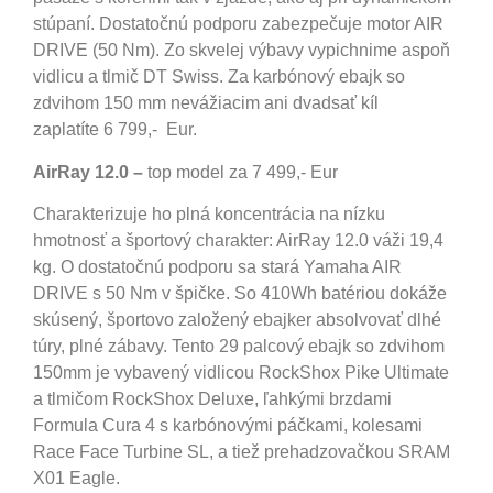
stúpaní. Dostatočnú podporu zabezpečuje motor AIR
DRIVE (50 Nm). Zo skvelej výbavy vypichnime aspoň
vidlicu a tlmič DT Swiss. Za karbónový ebajk so
zdvihom 150 mm nevážiacim ani dvadsať kíl
zaplatíte 6 799,- Eur.
AirRay 12.0
–
top model za 7 499,- Eur
Charakterizuje ho plná koncentrácia na nízku
hmotnosť a športový charakter: AirRay 12.0 váži 19,4
kg. O dostatočnú podporu sa stará Yamaha AIR
DRIVE s 50 Nm v špičke. So 410Wh batériou dokáže
skúsený, športovo založený ebajker absolvovať dlhé
túry, plné zábavy. Tento 29 palcový ebajk so zdvihom
150mm je vybavený vidlicou RockShox Pike Ultimate
a tlmičom RockShox Deluxe, ľahkými brzdami
Formula Cura 4 s karbónovými páčkami, kolesami
Race Face Turbine SL, a tiež prehadzovačkou SRAM
X01 Eagle.