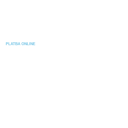
Reklamačný poriadok
Výmena / vrátenie tovaru
Elektrobicykel na splátky
PLATBA ONLINE