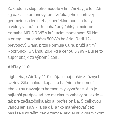
Základom vstupného modelu v línii AirRay je len 2,8
kg vážiaci karbónový rám. Vďaka jeho športovej
geometrii sa tento ebajk perfektne hodí na traily
a výlety v horách. Je poháňaný ľahkým motorom
Yamaha AIR DRIVE s krútiacim momentom 50 Nm
a energiu mu dodáva 500Wh batéria. Radí 12-
prevodový Sram, brzdí Formula Cura, pruží a tlmí
RockShox. S váhou 20,4 kg a cenou 5 799,- Eur je to
super ebajk za výbornú cenu.
AirRay 11.0
Light ebajk AirRay 11.0 spája to najlepšie z rôznych
svetov. Sila motora, kapacita batérie a hmotnosť
ebajku sú navzájom harmonicky vyvážené. A to je
najlepší predpoklad pre maximum zábavy pri jazde –
tak pre začiatočníka ako aj profesionála. S celkovou
váhou len 19,9 kila sa dá ľahko manévrovať cez
pasáže s koreňmi tak v zjazde, ako aj pri dynamickom